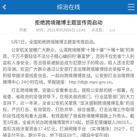
综治在线
拒绝跨境赌博主题宣传周启动
作者：
时间：2021年05月08日 13:45
点击数：
215
5月7日，全国拒绝跨境赌博主题宣传周启动。
公安机关提醒广大群众，认清跨境赌博“十赌十骗”“十赌十输”的本
质，千万不要轻信不法分子精心编织的“暴富梦”，否则不仅危害个人利
益和人身安全，而且极易被胁迫成为犯罪分子的帮凶，陷入违法犯罪
的深渊。欢迎广大群众通过公安部打击治理跨境赌博综合举报平台，
积极举报涉案线索信息，一起向跨境赌博宣战。公安部打击治理跨境
赌博中心 24小时在线，举报链接：http://dbjb.mps.gov.cn。
打击跨境赌博，安徽公安重拳出击。按照公安部的统一部署，在
省委、省政府的坚强领导下，在相关政府部门、行业监管部门的大力
支持下，近一年来，全省公安机关聚焦 “坚决遏制跨境赌博乱象”的目
标，严厉打击、有效管控、打防并举、综合施策，打击治理工作取得
阶段性成效和重大战果，有效遏制了我省跨境赌博猖獗上升势头。截
至3月底，全省共侦办跨境赌博案件374起，抓获犯罪嫌疑人2803人，
查扣冻结涉案资金17.4亿元，打掉网赌平台 （实体赌场）252个，打
掉支付平台、跑分平台、地下钱庄59个。(摘自中安在线)