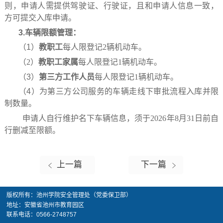
则，申请人需提供驾驶证、行驶证，且和申请人信息一致，
方可提交入库申请。
3
.
车辆限额
管理：
（1）
教职工
每人限
登记2辆机动车。
（2）
教职工家属
每人限登记1辆机动车。
（3）
第三方工作人员
每人限登记1辆机动车。
（4）为第三方公司服务的车辆走线下审批流程入库并限
制数量。
申请人自行
维护名下车辆信息，须于2026年8月31日前自
行删减至
限额。
上一篇
下一篇
版权所有：池州学院安全管理处（党委保卫部）
地址：安徽省池州市教育园区
联系电话：0566-2748757