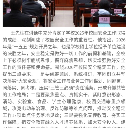
王先柱在讲话中充分肯定了学校2025年校园安全工作取得
的成绩，深刻阐述了校园安全工作的重要性。他指出，2026
年是
“
十五五
”
规划开局之年，也是学校硕士学位授予单位建设
的决胜之年，安全稳定是做好一切工作的前提和基础，全校
上下必须树牢底线思维，摒弃麻痹思想，切实增强做好安全
工作的责任感和使命感。围绕2026年校园安全稳定工作，
他
提出三点要求：一是要统筹兼顾、系统推进，牢固树立并坚
决落实“大安全观”，将安全工作与业务工作同谋划、同部署、
同落实、同考核，压实“三管三必须”责任链条，形成齐抓共管
的工作格局；二是要聚焦重点、真抓实干，紧盯意识形态、
消防、实验室、食品、学生心理健康、校园交通等重点领
域，攻克电动车治理、反诈防骗等难点问题，推动安全稳定
工作17项重点任务落地见效；三是要强化宣传教育、夯实工
作保障，把安全教育融入人才培养体系，加大安全投入、建