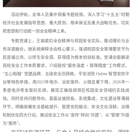
活动伊始，全体人员集中观看专题视频，深入学习
“十五五”时期
经济社会发展指导思想、重大原则、根本保证及重大战略任务，切实
把思想和行动统一到全会精神上来。
专题党课上，王娟紧扣全会精神与校园安全实际，推动理论与业
务深度融合。她系统阐释全会核心要义，强调校园安全管理要坚守为
民造福立场，以师生安全感、获得感为根本检验标准。党课全面解读
高校安全工作本质要求，介绍我校
“服务温度 + 管理精度”工作模式、
“五心相融” 党建品牌、五级安全员网格、平安池院 Online 智慧安防平
台等特色举措，用2025年电诈、治安案件、火情显著下降，2026年一
季度电诈零发案的实绩，展现正确政绩观在校园安全领域的实践成
效。同时坚持问题导向，直面设施短板、系统集成、文化建设等薄弱
环节，明确部署安全基础提升、智慧安防融合、安全文化深耕、治理
机制优化四大行动，推动安全工作从“宣传”转向“共建”、从“管理”升级
为“服务”。