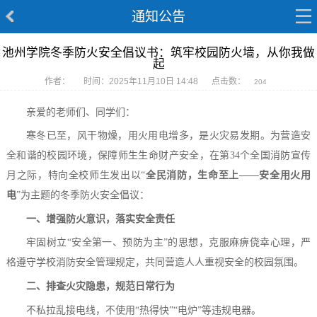
通知公告
池州学院冬季防火安全倡议书：筑牢校园防火墙，从你我做
起
作者：
时间：2025年11月10日 14:48
点击数：
204
亲爱的老师们、同学们：
寒冬已至，风干物燥，用火用电增多，是火灾易发期。为营造安
全和谐的校园环境，保障师生生命财产安全，在第
34个全国消防宣传
月之际，特向全校师生发出以“
全民消防，生命至上
——安全用火用
电
”为主题的冬季防火安全倡议：
一、增强防火意识，落实安全责任
牢固树立
“安全第一
、
预防为主
”
的思想
，克服麻痹侥幸心理，严
格遵守学校消防安全管理规定，共同营造人人重视安全的校园氛围。
二、排查火灾隐患，规范日常行为
不私拉乱接电线，不使用
“热得快”
“电炉”
等违规
电器。