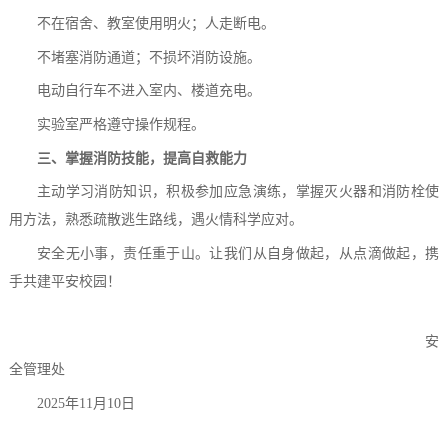
不在宿舍、教室使用明火
；
人走
断电。
不堵塞消防通道
；
不损坏
消防设施。
电动自行车不进入室内、楼道
充电。
实验室严格遵守
操作规程。
三、掌握消防技能，提高自救能力
主动学习消防知识，积极参加应急演练，掌握灭火器和消防栓使
用方法，熟悉疏散逃生路线，遇火情科学应对。
安全无小事，责任重于山。让我们从自身做起，从点滴做起，携
手共建平安校园！
安
全管理
处
2025年11月
10
日