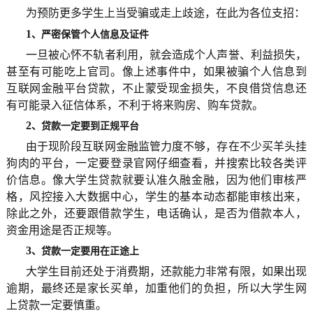
为预防更多学生上当受骗或走上歧途，在此为各位支招：
1
、严密保管个人信息及证件
一旦被心怀不轨者利用，就会造成个人声誉、利益损失，
甚至有可能吃上官司。像上述事件中，如果被骗个人信息到
互联网金融平台贷款，不止蒙受现金损失，不良借贷信息还
有可能录入征信体系，不利于将来购房、购车贷款。
2
、贷款一定要到正规平台
由于现阶段互联网金融监管力度不够，存在不少买羊头挂
狗肉的平台，一定要登录官网仔细查看，并搜索比较各类评
价信息。像大学生贷款就要认准久融金融，因为他们审核严
格，风控接入大数据中心，学生的基本动态都能审核出来，
除此之外，还要跟借款学生，电话确认，是否为借款本人，
资金用途是否正规等。
3
、贷款一定要用在正途上
大学生目前还处于消费期，还款能力非常有限，如果出现
逾期，最终还是家长买单，加重他们的负担，所以大学生网
上贷款一定要慎重。