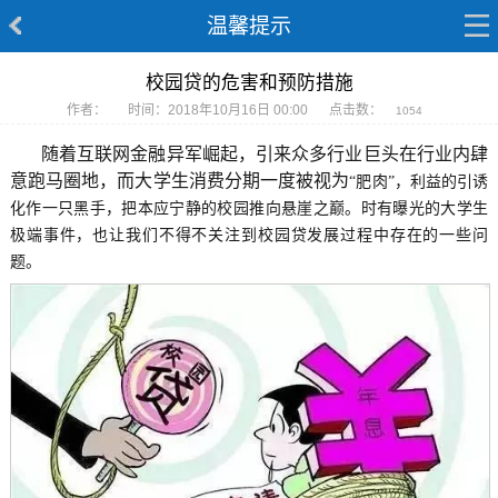
温馨提示
校园贷的危害和预防措施
作者：
时间：2018年10月16日 00:00
点击数：
1054
随着互联网金融异军崛起，引来众多行业巨头在行业内肆
意跑马圈地，而大学生消费分期一度被视为
“
肥肉
”
，利益的引诱
化作一只黑手，把本应宁静的校园推向悬崖之巅。时有曝光的大学生
极端事件，也让我们不得不关注到校园贷发展过程中存在的一些问
题。