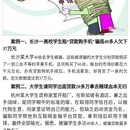
案例一、长沙一高校学生陷
“
贷款购手机
”
骗局
40
多人欠下
37
万元
长沙某大学
40
余名学生被骗，这些被诱骗的大学生分别贷款购买
了一到三台不等的苹果手机，总共购买了
66
台，每台的市场价都在六
千元左右，办完贷款购机手续后，手机没拿到，却背负了一身的欠
款。总欠款额度达到
37
万元。
案例二、大学生请同学出面贷款
20
多万拿去赌球血本无归
杭州某大学生谎称家里开船厂，在新加坡有酒店，兼之出
手阔绰，是同学眼中的标准的壕，在取得同学信任后，以做
代购生意，向家里证明自己的能力，但缺乏启动资金为名，
骗取同学帮他到互联网金融平台贷款，拿到钱后却用于赌
球，最终全部输光。据悉，被骗学生多达
40
余人，被骗贷款最多