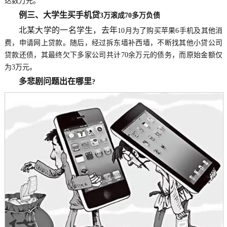
达数万元。
例三、大学生买手机贷
3
万滚成
70
多万负债
北某大学的一名学生，去年
10
月为了购买苹果
6
手机及其他消
费，申请网上贷款。随后，经过拆东墙补西墙，不断找其他小贷公司
贷款还债，其最终欠下多家公司共计
70
余万元的债务，而原始金额仅
为
3
万元。
多悲剧问题出在哪里
?