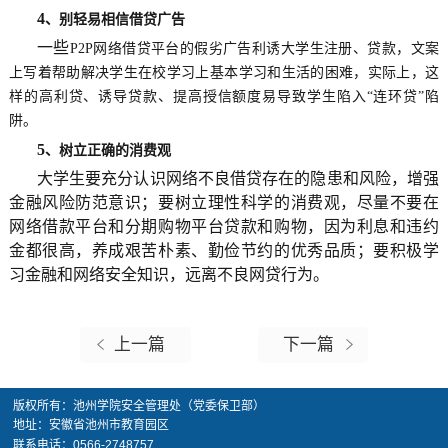
4
、别轻易相信借贷广告
一些
P2P
网络借贷平台的假劣广告利诱大学生注册、贷款，文案
上写着帮助解决学生在校学习上基本学习和生活的困难，实际上，这
样的高利贷、诱导贷款、提高授信额度易导致学生陷入
“
连环贷
”
陷
阱。
5
、树立正确的消费观
大学生要充分认识网络不良借贷存在的隐患和风险，增强
金融风险防范意识；要树立理性科学的消费观，尽量不要在
网络借款平台和分期购物平台贷款和购物，因为利息和违约
金都很高，养成艰苦朴素、勤俭节约的优秀品质；要积极学
习金融和网络安全知识，远离不良网贷行为。
上一篇
下一篇
版权所有：池州学院安全管理处（党委保卫部）
地址：安徽省池州市教育园区
联系电话：0566-2748757