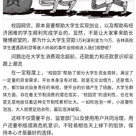
校园网贷，原本是要帮助大学生实现创业，以及帮助有经
济困难的学生顺利完成学业的，显然，不是让大家拿来助长
赌博欲望的，那为什么大学生贷款
3
万利滚利变为
70
万、吉林高校
学生遭遇高利贷等骇人听闻的事件会频频进入我们视野呢？
问题出在大学生消费观念超前，还款能力和还款意识却没
跟上潮流
在一定程度上，
“
校园贷
”
帮助了部分大学生资金周转，满足了
一定量的资金需求。平台本身没有对错，就是无论出借方，还是借入
方，都欠缺对自身责任的审视，使平台的价值产生了扭曲。大学生群
体方面，存在着无节制消费的潜在现实，
“
校园贷
”
的逐利性，也在有
意无意地放任着这种无节制性累积壮大。一如吹泡泡一样，小孩要吹
泡泡，大人就使足劲去吹，最后泡沫破裂。
这样不仅需要平台、监管部门以及使用用户共同治理，用
户还要积极提高危机意识，不轻易相信天上掉下的馅饼，保
持本心才是最好的选择。