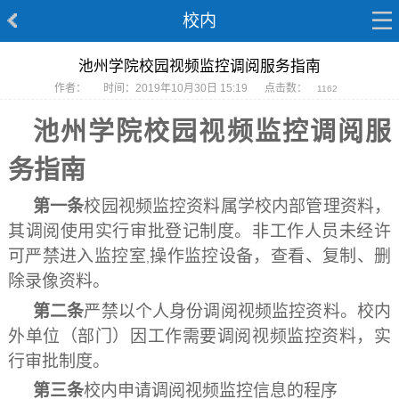
校内
池州学院校园视频监控调阅服务指南
作者：
时间：2019年10月30日 15:19
点击数：
1162
池州学院校园视频监控调阅服
务指南
第一条
校园视频监控资料属学校内部管理资料，
其调阅使用实行审批登记制度。非工作人员未经许
可严禁进入监控室
操作监控设备，查看、复制、删
,
除录像资料。
第二条
严禁以个人身份调阅视频监控资料。校内
外单位（部门）因工作需要调阅视频监控资料，实
行审批制度。
第三条
校内申请调阅视频监控信息的程序