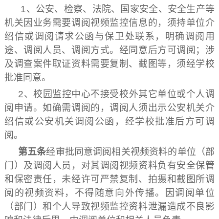
1
、公安、检察、法院、国家安全、安全生产等
机关因业务需要调阅视频监控信息的，须持单位介
绍信或调阅请求公函与保卫处联系，明确调阅用
途、调阅人员、调阅方式。经同意后方可调阅；涉
及调查案件取证资料需要复制、截图等，须经学校
批准同意。
2
、校园监控中心不接受校外其它单位或个人调
阅申请。如确需调阅的，调阅人须出示公安机关介
绍信或公安机关调阅公函，经学校批准后方可调
阅。
第五条
经审批同意调阅相关视频资料的单位（部
门）及调阅人员，对其调阅视频资料负有安全保管
和保密责任，未经许可严禁复制、拍摄和截图所调
阅的视频资料，不得随意向外传播。因调阅单位
（部门）和个人导致视频监控资料泄漏造成不良影