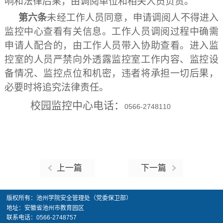
响和法律后果，由调阅单位和相关人员负责。
第六条
未经工作人员同意，申请调阅人不得进入
监控中心查看有关信息。工作人员调阅过程中确需
申请人配合的，由工作人员带入协助查看。进入监
控室的人员严禁向外透露监控室工作内容、监控设
备情况、监控点位和机密，违者将承担一切后果，
必要时将追究法律责任。
校园监控中心电话：
0566-2748110
上一篇
下一篇
版权所有：池州学院安全管理处（党委保卫部）
地址：安徽省池州市教育园区
联系电话：0566-2748757